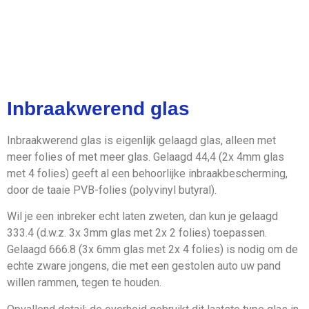
De Glaszetter in
Tilburg en omstreken
Inbraakwerend glas
Onze klanten waarderen ons met
Inbraakwerend glas is eigenlijk gelaagd glas, alleen met
een 9.4.
meer folies of met meer glas. Gelaagd 44,4 (2x 4mm glas
met 4 folies) geeft al een behoorlijke inbraakbescherming,
door de taaie PVB-folies (polyvinyl butyral).
Wil je een inbreker echt laten zweten, dan kun je gelaagd
333.4 (d.w.z. 3x 3mm glas met 2x 2 folies) toepassen.
Gelaagd 666.8 (3x 6mm glas met 2x 4 folies) is nodig om de
echte zware jongens, die met een gestolen auto uw pand
willen rammen, tegen te houden.