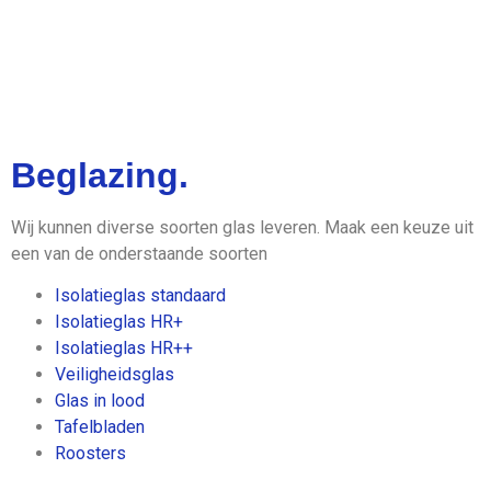
De Glaszetter in
Tilburg en omstreken
Beglazing.
Onze klanten waarderen ons met
Wij kunnen diverse soorten glas leveren. Maak een keuze uit
een 9.4.
een van de onderstaande soorten
Isolatieglas standaard
Isolatieglas HR+
Isolatieglas HR++
Veiligheidsglas
Glas in lood
Tafelbladen
Roosters