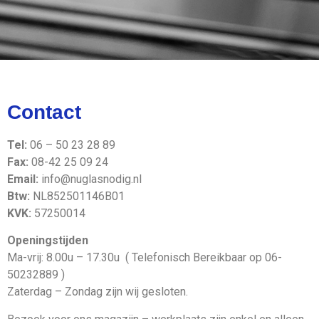
De Glaszetter in
Tilburg en omstreken
Contact
Onze klanten waarderen ons met
Tel:
06 – 50 23 28 89
een 9.4.
Fax:
08-42 25 09 24
Email:
info@nuglasnodig.nl
Btw:
NL852501146B01
KVK:
57250014
Openingstijden
Ma-vrij: 8.00u – 17.30u ( Telefonisch Bereikbaar op 06-
50232889 )
Zaterdag – Zondag zijn wij gesloten.